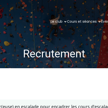
Le club
Cours et séances
Évé
Recrutement
(euse) en escalade pour encadrer les cours d'escala